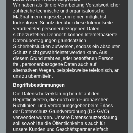
Wir haben als für die Verarbeitung Verantwortlicher
zahlreiche technische und organisatorische
Maßnahmen umgesetzt, um einen möglichst
lückenlosen Schutz der über diese Internetseite
verarbeiteten personenbezogenen Daten
sicherzustellen. Dennoch können Internetbasierte
Datenübertragungen grundsätzlich
Sicherheitslücken aufweisen, sodass ein absoluter
Wenn man die Natur wahrhaft liebt, so
Schutz nicht gewährleistet werden kann. Aus
diesem Grund steht es jeder betroffenen Person
findet man es überall schön!
frei, personenbezogene Daten auch auf
alternativen Wegen, beispielsweise telefonisch, an
VINCENT VAN GOGH,
uns zu übermitteln.
NIEDERLÄNDISCHER MALER, * 1853
Begriffsbestimmungen
†
1890
Die Datenschutzerklärung beruht auf den
Begrifflichkeiten, die durch den Europäischen
Richtlinien- und Verordnungsgeber beim Erlass
der Datenschutz-Grundverordnung (DS-GVO)
verwendet wurden. Unsere Datenschutzerklärung
soll sowohl für die Öffentlichkeit als auch für
unsere Kunden und Geschäftspartner einfach