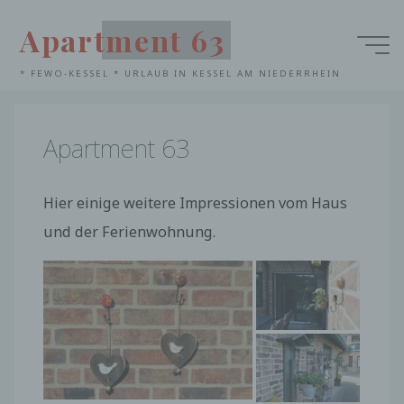
Zum
Apartment 63
Inhalt
Startseite
springen
* FEWO-KESSEL * URLAUB IN KESSEL AM NIEDERRHEIN
G
a
l
e
r
i
e
Apartment 63
Hier einige weitere Impressionen vom Haus
und der Ferienwohnung.