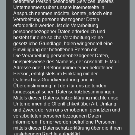
betroffene Person besondere Services unseres
Unternehmens über unsere Internetseite in
Anspruch nehmen möchte, könnte jedoch eine
Hier einige Impressionen der unmittelbaren
Verarbeitung personenbezogener Daten
Umgebung, rund um die Ferienwohnung
erforderlich werden. Ist die Verarbeitung
personenbezogener Daten erforderlich und
„Apartment 63“.
besteht für eine solche Verarbeitung keine
gesetzliche Grundlage, holen wir generell eine
Einwilligung der betroffenen Person ein.
Die Verarbeitung personenbezogener Daten,
beispielsweise des Namens, der Anschrift, E-Mail-
Adresse oder Telefonnummer einer betroffenen
Person, erfolgt stets im Einklang mit der
Datenschutz-Grundverordnung und in
Übereinstimmung mit den für uns geltenden
landesspezifischen Datenschutzbestimmungen.
Mittels dieser Datenschutzerklärung möchte unser
Unternehmen die Öffentlichkeit über Art, Umfang
und Zweck der von uns erhobenen, genutzten und
verarbeiteten personenbezogenen Daten
informieren. Ferner werden betroffene Personen
mittels dieser Datenschutzerklärung über die ihnen
zustehenden Rechte aufgeklärt.