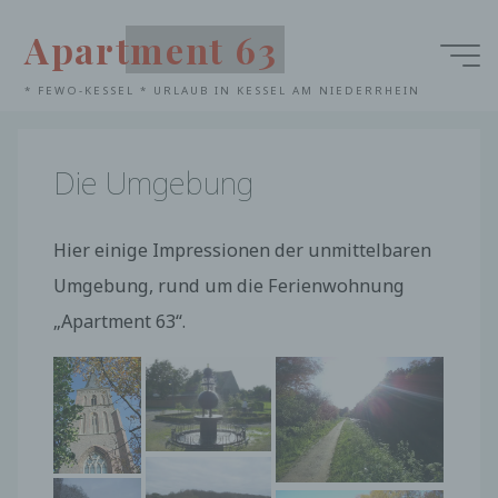
Zum
Apartment 63
Inhalt
Startseite
springen
* FEWO-KESSEL * URLAUB IN KESSEL AM NIEDERRHEIN
N
i
e
r
s
Die Umgebung
Hier einige Impressionen der unmittelbaren
Umgebung, rund um die Ferienwohnung
„Apartment 63“.