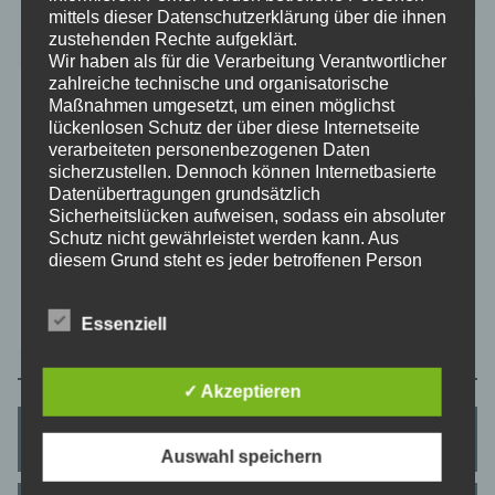
mittels dieser Datenschutzerklärung über die ihnen
zustehenden Rechte aufgeklärt.
Verfügbar
Wir haben als für die Verarbeitung Verantwortlicher
Gebucht
zahlreiche technische und organisatorische
M
D
M
D
F
S
S
Maßnahmen umgesetzt, um einen möglichst
lückenlosen Schutz der über diese Internetseite
1
2
verarbeiteten personenbezogenen Daten
sicherzustellen. Dennoch können Internetbasierte
3
4
5
6
7
8
9
Datenübertragungen grundsätzlich
10
11
12
13
14
15
16
Sicherheitslücken aufweisen, sodass ein absoluter
Schutz nicht gewährleistet werden kann. Aus
17
18
19
20
21
22
23
diesem Grund steht es jeder betroffenen Person
frei, personenbezogene Daten auch auf
24
25
26
27
28
29
30
alternativen Wegen, beispielsweise telefonisch, an
31
Essenziell
uns zu übermitteln.
Begriffsbestimmungen
Die Datenschutzerklärung beruht auf den
✓ Akzeptieren
Begrifflichkeiten, die durch den Europäischen
Richtlinien- und Verordnungsgeber beim Erlass
Preise
Auswahl speichern
der Datenschutz-Grundverordnung (DS-GVO)
verwendet wurden. Unsere Datenschutzerklärung