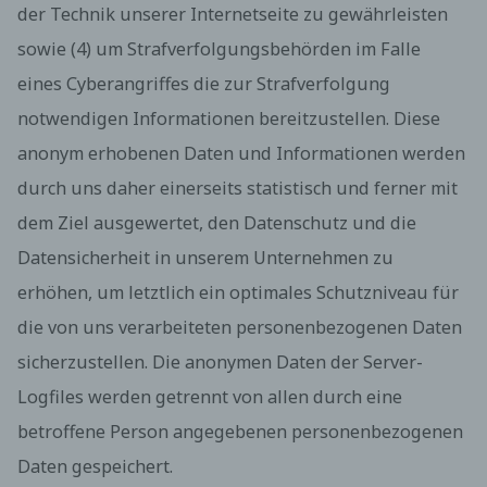
der Technik unserer Internetseite zu gewährleisten
der Setzung von Cookies dauerhaft
widersprechen. Ferner können bereits gesetzte
sowie (4) um Strafverfolgungsbehörden im Falle
Cookies jederzeit über einen Internetbrowser oder
eines Cyberangriffes die zur Strafverfolgung
andere Softwareprogramme gelöscht werden. Dies
ist in allen gängigen Internetbrowsern möglich.
notwendigen Informationen bereitzustellen. Diese
Deaktiviert die betroffene Person die Setzung von
Cookies in dem genutzten Internetbrowser, sind
anonym erhobenen Daten und Informationen werden
unter Umständen nicht alle Funktionen unserer
durch uns daher einerseits statistisch und ferner mit
Internetseite vollumfänglich nutzbar.
dem Ziel ausgewertet, den Datenschutz und die
Erfassung von allgemeinen Daten und
Informationen
Datensicherheit in unserem Unternehmen zu
Die Internetseite erfasst mit jedem Aufruf der
erhöhen, um letztlich ein optimales Schutzniveau für
Internetseite durch eine betroffene Person oder ein
automatisiertes System eine Reihe von
die von uns verarbeiteten personenbezogenen Daten
allgemeinen Daten und Informationen. Diese
sicherzustellen. Die anonymen Daten der Server-
allgemeinen Daten und Informationen werden in
den Logfiles des Servers gespeichert. Erfasst
Logfiles werden getrennt von allen durch eine
werden können die (1) verwendeten Browsertypen
betroffene Person angegebenen personenbezogenen
und Versionen, (2) das vom zugreifenden System
verwendete Betriebssystem, (3) die Internetseite,
Daten gespeichert.
von welcher ein zugreifendes System auf unsere