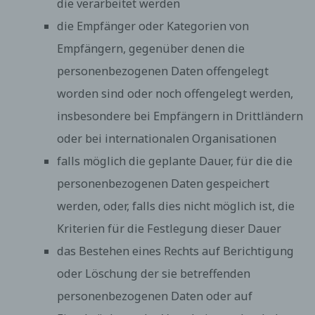
die verarbeitet werden
falls möglich die geplante Dauer, für die die
personenbezogenen Daten gespeichert werden,
die Empfänger oder Kategorien von
oder, falls dies nicht möglich ist, die Kriterien für
die Festlegung dieser Dauer
Empfängern, gegenüber denen die
das Bestehen eines Rechts auf Berichtigung oder
Löschung der sie betreffenden
personenbezogenen Daten offengelegt
personenbezogenen Daten oder auf
worden sind oder noch offengelegt werden,
Einschränkung der Verarbeitung durch den
Verantwortlichen oder eines Widerspruchsrechts
insbesondere bei Empfängern in Drittländern
gegen diese Verarbeitung
das Bestehen eines Beschwerderechts bei einer
oder bei internationalen Organisationen
Aufsichtsbehörde
falls möglich die geplante Dauer, für die die
wenn die personenbezogenen Daten nicht bei der
betroffenen Person erhoben werden: Alle
personenbezogenen Daten gespeichert
verfügbaren Informationen über die Herkunft der
Daten
werden, oder, falls dies nicht möglich ist, die
das Bestehen einer automatisierten
Kriterien für die Festlegung dieser Dauer
Entscheidungsfindung einschließlich Profiling
gemäß Artikel 22 Abs.1 und 4 DS-GVO und —
das Bestehen eines Rechts auf Berichtigung
zumindest in diesen Fällen — aussagekräftige
Informationen über die involvierte Logik sowie die
oder Löschung der sie betreffenden
Tragweite und die angestrebten Auswirkungen
personenbezogenen Daten oder auf
einer derartigen Verarbeitung für die betroffene
Person