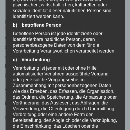
psychischen, wirtschaftlichen, kulturellen oder
einverstanden ist.
sozialen Identität dieser natürlichen Person sind,
identifiziert werden kann.
Name und Anschrift des für die Verarbeitung
b) betroffene Person
Verantwortlichen
Betroffene Person ist jede identifizierte oder
Verantwortlicher im Sinne der Datenschutz-
identifizierbare natürliche Person, deren
personenbezogene Daten von dem für die
Grundverordnung, sonstiger in den Mitgliedstaaten
Verarbeitung Verantwortlichen verarbeitet werden.
der Europäischen Union geltenden
c) Verarbeitung
Datenschutzgesetze und anderer Bestimmungen mit
Verarbeitung ist jeder mit oder ohne Hilfe
automatisierter Verfahren ausgeführte Vorgang
datenschutzrechtlichem Charakter ist die:
oder jede solche Vorgangsreihe im
Zusammenhang mit personenbezogenen Daten
Apartment 63
wie das Erheben, das Erfassen, die Organisation,
das Ordnen, die Speicherung, die Anpassung oder
Marianne Urselmans
Veränderung, das Auslesen, das Abfragen, die
Verwendung, die Offenlegung durch Übermittlung,
Verbreitung oder eine andere Form der
Grüne-Jäger-Straße 61
Bereitstellung, den Abgleich oder die Verknüpfung,
die Einschränkung, das Löschen oder die