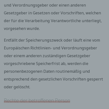
per E-Mail oder über ein Kontaktformular den
und Verordnungsgeber oder einen anderen
Kontakt mit dem für die Verarbeitung
Gesetzgeber in Gesetzen oder Vorschriften, welchen
Verantwortlichen aufnimmt, werden die von der
betroffenen Person übermittelten
der für die Verarbeitung Verantwortliche unterliegt,
personenbezogenen Daten automatisch
gespeichert. Solche auf freiwilliger Basis von einer
vorgesehen wurde.
betroffenen Person an den für die Verarbeitung
Verantwortlichen übermittelten
Entfällt der Speicherungszweck oder läuft eine vom
personenbezogenen Daten werden für Zwecke der
Bearbeitung oder der Kontaktaufnahme zur
Europäischen Richtlinien- und Verordnungsgeber
betroffenen Person gespeichert. Es erfolgt keine
oder einem anderen zuständigen Gesetzgeber
Weitergabe dieser personenbezogenen Daten an
Dritte.
vorgeschriebene Speicherfrist ab, werden die
Routinemäßige Löschung und Sperrung von
personenbezogenen Daten routinemäßig und
personenbezogenen Daten
entsprechend den gesetzlichen Vorschriften gesperrt
Der für die Verarbeitung Verantwortliche
verarbeitet und speichert personenbezogene
oder gelöscht.
Daten der betroffenen Person nur für den Zeitraum,
der zur Erreichung des Speicherungszwecks
Rechte der betroffenen Person
erforderlich ist oder sofern dies durch den
Europäischen Richtlinien- und Verordnungsgeber