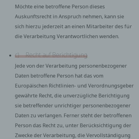
auf die sich die Verarbeitung gemäß Art. 6 Abs. 1
Möchte eine betroffene Person dieses
Buchstabe a DS-GVO oder Art. 9 Abs. 2 Buchstabe
a DS-GVO stützte, und es fehlt an einer
Auskunftsrecht in Anspruch nehmen, kann sie
anderweitigen Rechtsgrundlage für die
sich hierzu jederzeit an einen Mitarbeiter des für
Verarbeitung.
Die betroffene Person legt gemäß Art. 21 Abs. 1
die Verarbeitung Verantwortlichen wenden.
DS-GVO Widerspruch gegen die Verarbeitung ein,
und esliegen keine vorrangigen berechtigten
Gründe für die Verarbeitung vor, oder die
c) Recht auf Berichtigung
betroffene Person legt gemäß Art. 21 Abs. 2 DS-
GVO Widerspruch gegen die Verarbeitung ein.
Jede von der Verarbeitung personenbezogener
Die personenbezogenen Daten wurden
unrechtmäßig verarbeitet.
Daten betroffene Person hat das vom
Die Löschung der personenbezogenen Daten ist
zur Erfüllung einer rechtlichen Verpflichtung nach
Europäischen Richtlinien- und Verordnungsgeber
dem Unionsrecht oder dem Recht der
gewährte Recht, die unverzügliche Berichtigung
Mitgliedstaaten erforderlich, dem der
Verantwortliche unterliegt.
sie betreffender unrichtiger personenbezogener
Die personenbezogenen Daten wurden in Bezug
auf angebotene Dienste der
Daten zu verlangen. Ferner steht der betroffenen
Informationsgesellschaft gemäß Art. 8 Abs. 1 DS-
Person das Recht zu, unter Berücksichtigung der
GVO erhoben.
Sofern einer der oben genannten Gründe zutrifft
Zwecke der Verarbeitung, die Vervollständigung
und eine betroffene Person die Löschung von