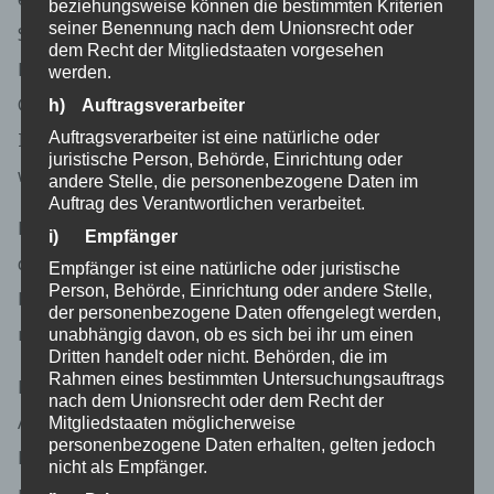
beziehungsweise können die bestimmten Kriterien
seiner Benennung nach dem Unionsrecht oder
Servern, den individuellen Browser der betroffenen
dem Recht der Mitgliedstaaten vorgesehen
Person von anderen Internetbrowsern, die andere
werden.
Cookies enthalten, zu unterscheiden. Ein bestimmter
h) Auftragsverarbeiter
Auftragsverarbeiter ist eine natürliche oder
Internetbrowser kann über die eindeutige Cookie-ID
juristische Person, Behörde, Einrichtung oder
wiedererkannt und identifiziert werden.
andere Stelle, die personenbezogene Daten im
Auftrag des Verantwortlichen verarbeitet.
Durch den Einsatz von Cookies kann den Nutzern
i) Empfänger
dieser Internetseite nutzerfreundlichere Services
Empfänger ist eine natürliche oder juristische
Person, Behörde, Einrichtung oder andere Stelle,
bereitstellen, die ohne die Cookie-Setzung nicht
der personenbezogene Daten offengelegt werden,
möglich wären.
unabhängig davon, ob es sich bei ihr um einen
Dritten handelt oder nicht. Behörden, die im
Rahmen eines bestimmten Untersuchungsauftrags
Mittels eines Cookies können die Informationen und
nach dem Unionsrecht oder dem Recht der
Angebote auf unserer Internetseite im Sinne des
Mitgliedstaaten möglicherweise
personenbezogene Daten erhalten, gelten jedoch
Benutzers optimiert werden. Cookies ermöglichen
nicht als Empfänger.
uns, wie bereits erwähnt, die Benutzer unserer