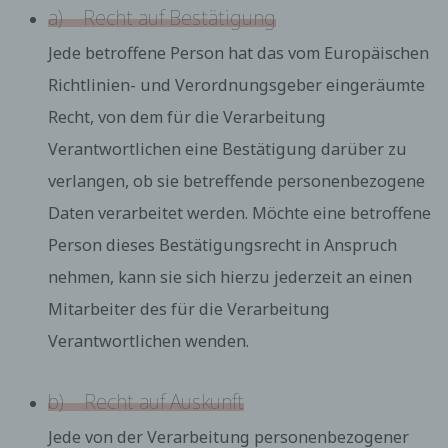
oder einen anderen Gesetzgeber in Gesetzen oder
a) Recht auf Bestätigung
Vorschriften, welchen der für die Verarbeitung
Verantwortliche unterliegt, vorgesehen wurde.
Jede betroffene Person hat das vom Europäischen
Entfällt der Speicherungszweck oder läuft eine
vom Europäischen Richtlinien- und
Richtlinien- und Verordnungsgeber eingeräumte
Verordnungsgeber oder einem anderen
Recht, von dem für die Verarbeitung
zuständigen Gesetzgeber vorgeschriebene
Speicherfrist ab, werden die personenbezogenen
Verantwortlichen eine Bestätigung darüber zu
Daten routinemäßig und entsprechend den
verlangen, ob sie betreffende personenbezogene
gesetzlichen Vorschriften gesperrt oder gelöscht.
Rechte der betroffenen Person
Daten verarbeitet werden. Möchte eine betroffene
a) Recht auf Bestätigung
Person dieses Bestätigungsrecht in Anspruch
Jede betroffene Person hat das vom Europäischen
nehmen, kann sie sich hierzu jederzeit an einen
Richtlinien- und Verordnungsgeber eingeräumte
Mitarbeiter des für die Verarbeitung
Recht, von dem für die Verarbeitung
Verantwortlichen eine Bestätigung darüber zu
Verantwortlichen wenden.
verlangen, ob sie betreffende personenbezogene
Daten verarbeitet werden. Möchte eine betroffene
Person dieses Bestätigungsrecht in Anspruch
b) Recht auf Auskunft
nehmen, kann sie sich hierzu jederzeit an einen
Mitarbeiter des für die Verarbeitung
Jede von der Verarbeitung personenbezogener