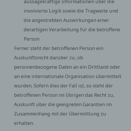
aussagekräftige Informationen über die
unvollständiger personenbezogener Daten —
auch mittels einer ergänzenden Erklärung — zu
involvierte Logik sowie die Tragweite und
verlangen.
Möchte eine betroffene Person dieses
die angestrebten Auswirkungen einer
Berichtigungsrecht in Anspruch nehmen, kann sie
derartigen Verarbeitung für die betroffene
sich hierzu jederzeit an einen Mitarbeiter des für
die Verarbeitung Verantwortlichen wenden.
Person
d) Recht auf Löschung (Recht auf Vergessen
Ferner steht der betroffenen Person ein
werden)
Auskunftsrecht darüber zu, ob
Jede von der Verarbeitung personenbezogener
Daten betroffene Person hat das vom
personenbezogene Daten an ein Drittland oder
Europäischen Richtlinien- und Verordnungsgeber
an eine internationale Organisation übermittelt
gewährte Recht, von dem Verantwortlichen zu
verlangen, dass die sie betreffenden
wurden. Sofern dies der Fall ist, so steht der
personenbezogenen Daten unverzüglich gelöscht
werden, sofern einer der folgenden Gründe zutrifft
betroffenen Person im Übrigen das Recht zu,
und soweit die Verarbeitung nicht erforderlich ist:
Auskunft über die geeigneten Garantien im
Die personenbezogenen Daten wurden für solche
Zwecke erhoben oder auf sonstige Weise
Zusammenhang mit der Übermittlung zu
verarbeitet, für welche sie nicht mehr notwendig
sind.
erhalten.
Die betroffene Person widerruft ihre Einwilligung,