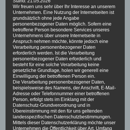
Stand: 21.05.2026
der Verantwortliche beziehungsweise können die
Wir freuen uns sehr über Ihr Interesse an unserem
Unternehmen. Eine Nutzung der Internetseiten ist
bestimmten Kriterien seiner Benennung nach
grundsätzlich ohne jede Angabe
personenbezogener Daten möglich. Sofern eine
dem Unionsrecht oder dem Recht der
betroffene Person besondere Services unseres
Mitgliedstaaten vorgesehen werden.
Unternehmens über unsere Internetseite in
Anspruch nehmen möchte, könnte jedoch eine
Verarbeitung personenbezogener Daten
h) Auftragsverarbeiter
erforderlich werden. Ist die Verarbeitung
personenbezogener Daten erforderlich und
Auftragsverarbeiter ist eine natürliche oder
besteht für eine solche Verarbeitung keine
gesetzliche Grundlage, holen wir generell eine
juristische Person, Behörde, Einrichtung oder
Einwilligung der betroffenen Person ein.
andere Stelle, die personenbezogene Daten im
Die Verarbeitung personenbezogener Daten,
beispielsweise des Namens, der Anschrift, E-Mail-
Auftrag des Verantwortlichen verarbeitet.
Adresse oder Telefonnummer einer betroffenen
Person, erfolgt stets im Einklang mit der
Datenschutz-Grundverordnung und in
i) Empfänger
Übereinstimmung mit den für uns geltenden
landesspezifischen Datenschutzbestimmungen.
Empfänger ist eine natürliche oder juristische
Mittels dieser Datenschutzerklärung möchte unser
Person, Behörde, Einrichtung oder andere Stelle,
Unternehmen die Öffentlichkeit über Art, Umfang