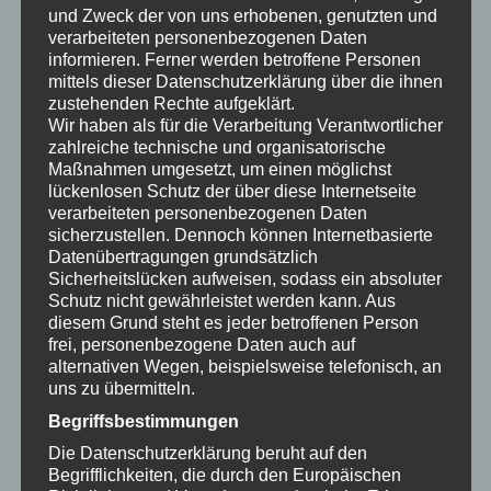
und Zweck der von uns erhobenen, genutzten und
der personenbezogene Daten offengelegt
verarbeiteten personenbezogenen Daten
werden, unabhängig davon, ob es sich bei ihr um
informieren. Ferner werden betroffene Personen
mittels dieser Datenschutzerklärung über die ihnen
einen Dritten handelt oder nicht. Behörden, die
zustehenden Rechte aufgeklärt.
Wir haben als für die Verarbeitung Verantwortlicher
im Rahmen eines bestimmten
zahlreiche technische und organisatorische
Untersuchungsauftrags nach dem Unionsrecht
Maßnahmen umgesetzt, um einen möglichst
lückenlosen Schutz der über diese Internetseite
oder dem Recht der Mitgliedstaaten
verarbeiteten personenbezogenen Daten
möglicherweise personenbezogene Daten
sicherzustellen. Dennoch können Internetbasierte
Datenübertragungen grundsätzlich
erhalten, gelten jedoch nicht als Empfänger.
Sicherheitslücken aufweisen, sodass ein absoluter
Schutz nicht gewährleistet werden kann. Aus
diesem Grund steht es jeder betroffenen Person
j) Dritter
frei, personenbezogene Daten auch auf
alternativen Wegen, beispielsweise telefonisch, an
Dritter ist eine natürliche oder juristische Person,
uns zu übermitteln.
Behörde, Einrichtung oder andere Stelle außer
Begriffsbestimmungen
der betroffenen Person, dem Verantwortlichen,
Die Datenschutzerklärung beruht auf den
Begrifflichkeiten, die durch den Europäischen
dem Auftragsverarbeiter und den Personen, die