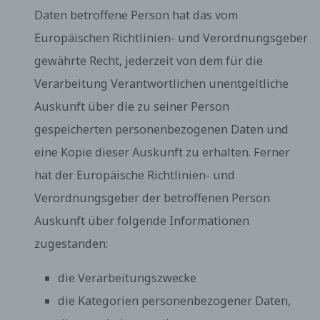
Verantwortlichen wenden.
Daten betroffene Person hat das vom
b) Recht auf Auskunft
Europäischen Richtlinien- und Verordnungsgeber
Jede von der Verarbeitung personenbezogener
Daten betroffene Person hat das vom
gewährte Recht, jederzeit von dem für die
Europäischen Richtlinien- und Verordnungsgeber
Verarbeitung Verantwortlichen unentgeltliche
gewährte Recht, jederzeit von dem für die
Verarbeitung Verantwortlichen unentgeltliche
Auskunft über die zu seiner Person
Auskunft über die zu seiner Person gespeicherten
gespeicherten personenbezogenen Daten und
personenbezogenen Daten und eine Kopie dieser
Auskunft zu erhalten. Ferner hat der Europäische
eine Kopie dieser Auskunft zu erhalten. Ferner
Richtlinien- und Verordnungsgeber der betroffenen
Person Auskunft über folgende Informationen
hat der Europäische Richtlinien- und
zugestanden:
Verordnungsgeber der betroffenen Person
die Verarbeitungszwecke
die Kategorien personenbezogener Daten, die
Auskunft über folgende Informationen
verarbeitet werden
die Empfänger oder Kategorien von Empfängern,
zugestanden:
gegenüber denen die personenbezogenen Daten
offengelegt worden sind oder noch offengelegt
die Verarbeitungszwecke
werden, insbesondere bei Empfängern in
Drittländern oder bei internationalen
die Kategorien personenbezogener Daten,
Organisationen