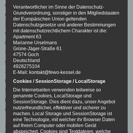
durch unsere Internetseite jederzeit mittels einer
Verantwortlicher im Sinne der Datenschutz-
Grundverordnung, sonstiger in den Mitgliedstaaten
entsprechenden Einstellung des genutzten
der Europäischen Union geltenden
Internetbrowsers verhindern und damit der Setzung
Datenschutzgesetze und anderer Bestimmungen
mit datenschutzrechtlichem Charakter ist die:
von Cookies dauerhaft widersprechen. Ferner können
Apartment 63
bereits gesetzte Cookies jederzeit über einen
Marianne Urselmans
Grüne-Jäger-Straße 61
Internetbrowser oder andere Softwareprogramme
47574 Goch
Deutschland
gelöscht werden. Dies ist in allen gängigen
4928275104
Internetbrowsern möglich. Deaktiviert die betroffene
E-Mail: kontakt@fewo-kessel.de
Person die Setzung von Cookies in dem genutzten
Cookies / SessionStorage / LocalStorage
Internetbrowser, sind unter Umständen nicht alle
Die Internetseiten verwenden teilweise so
genannte Cookies, LocalStorage und
Funktionen unserer Internetseite vollumfänglich
SessionStorage. Dies dient dazu, unser Angebot
nutzerfreundlicher, effektiver und sicherer zu
nutzbar.
machen. Local Storage und SessionStorage ist
eine Technologie, mit welcher ihr Browser Daten
Erfassung von allgemeinen Daten und
auf Ihrem Computer oder mobilen Gerät
Informationen
abspeichert. Cookies sind Textdateien, welche