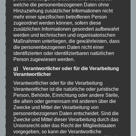
über einen Internetbrowser auf einem
welche die personenbezogenen Daten ohne
Hinzuziehung zusätzlicher Informationen nicht
Computersystem abgelegt und gespeichert werden.
mehr einer spezifischen betroffenen Person
zugeordnet werden können, sofern diese
Sie können die Verwendung von Cookies,
zusätzlichen Informationen gesondert aufbewahrt
LocalStorage und SessionStorage durch
werden und technischen und organisatorischen
Maßnahmen unterliegen, die gewährleisten, dass
entsprechende Einstellung in Ihrem Browser
die personenbezogenen Daten nicht einer
verhindern.
identifizierten oder identifizierbaren natürlichen
Person zugewiesen werden.
Zahlreiche Internetseiten und Server verwenden
g) Verantwortlicher oder für die Verarbeitung
Verantwortlicher
Cookies. Viele Cookies enthalten eine sogenannte
Verantwortlicher oder für die Verarbeitung
Cookie-ID. Eine Cookie-ID ist eine eindeutige
Verantwortlicher ist die natürliche oder juristische
Person, Behörde, Einrichtung oder andere Stelle,
Kennung des Cookies. Sie besteht aus einer
die allein oder gemeinsam mit anderen über die
Zeichenfolge, durch welche Internetseiten und Server
Zwecke und Mittel der Verarbeitung von
personenbezogenen Daten entscheidet. Sind die
dem konkreten Internetbrowser zugeordnet werden
Zwecke und Mittel dieser Verarbeitung durch das
können, in dem das Cookie gespeichert wurde. Dies
Unionsrecht oder das Recht der Mitgliedstaaten
vorgegeben, so kann der Verantwortliche
ermöglicht es den besuchten Internetseiten und