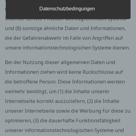
bereitstellen, die ohne die Cookie-Setzung nicht
möglich wären.
eine Internet-Protokoll-Adresse (IP-Adresse), (7) der
Datenschutzbedingungen
Mittels eines Cookies können die Informationen
Internet-Service-Provider des zugreifenden Systems
und Angebote auf unserer Internetseite im Sinne
des Benutzers optimiert werden. Cookies
und (8) sonstige ähnliche Daten und Informationen,
ermöglichen uns, wie bereits erwähnt, die
die der Gefahrenabwehr im Falle von Angriffen auf
Benutzer unserer Internetseite wiederzuerkennen.
Zweck dieser Wiedererkennung ist es, den
unsere informationstechnologischen Systeme dienen.
Nutzern die Verwendung unserer Internetseite zu
erleichtern. Der Benutzer einer Internetseite, die
Bei der Nutzung dieser allgemeinen Daten und
Cookies verwendet, muss beispielsweise nicht bei
jedem Besuch der Internetseite erneut seine
Informationen ziehen wird keine Rückschlüsse auf
Zugangsdaten eingeben, weil dies von der
Internetseite und dem auf dem Computersystem
die betroffene Person. Diese Informationen werden
des Benutzers abgelegten Cookie übernommen
vielmehr benötigt, um (1) die Inhalte unserer
wird. Ein weiteres Beispiel ist das Cookie eines
Warenkorbes im Online-Shop. Der Online-Shop
Internetseite korrekt auszuliefern, (2) die Inhalte
merkt sich die Artikel, die ein Kunde in den
unserer Internetseite sowie die Werbung für diese zu
virtuellen Warenkorb gelegt hat, über ein Cookie.
Die betroffene Person kann die Setzung von
optimieren, (3) die dauerhafte Funktionsfähigkeit
Cookies durch unsere Internetseite jederzeit
mittels einer entsprechenden Einstellung des
unserer informationstechnologischen Systeme und
genutzten Internetbrowsers verhindern und damit