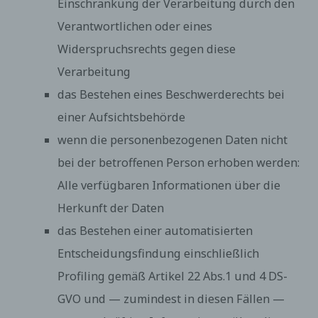
Einschränkung der Verarbeitung durch den
Ferner steht der betroffenen Person ein
Auskunftsrecht darüber zu, ob personenbezogene
Verantwortlichen oder eines
Daten an ein Drittland oder an eine internationale
Widerspruchsrechts gegen diese
Organisation übermittelt wurden. Sofern dies der
Fall ist, so steht der betroffenen Person im Übrigen
Verarbeitung
das Recht zu, Auskunft über die geeigneten
das Bestehen eines Beschwerderechts bei
Garantien im Zusammenhang mit der Übermittlung
zu erhalten.
einer Aufsichtsbehörde
Möchte eine betroffene Person dieses
Auskunftsrecht in Anspruch nehmen, kann sie sich
wenn die personenbezogenen Daten nicht
hierzu jederzeit an einen Mitarbeiter des für die
bei der betroffenen Person erhoben werden:
Verarbeitung Verantwortlichen wenden.
Alle verfügbaren Informationen über die
c) Recht auf Berichtigung
Herkunft der Daten
Jede von der Verarbeitung personenbezogener
Daten betroffene Person hat das vom
das Bestehen einer automatisierten
Europäischen Richtlinien- und Verordnungsgeber
gewährte Recht, die unverzügliche Berichtigung
Entscheidungsfindung einschließlich
sie betreffender unrichtiger personenbezogener
Profiling gemäß Artikel 22 Abs.1 und 4 DS-
Daten zu verlangen. Ferner steht der betroffenen
Person das Recht zu, unter Berücksichtigung der
GVO und — zumindest in diesen Fällen —
Zwecke der Verarbeitung, die Vervollständigung