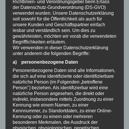
Richtlinien- und Verordnungsgeber beim Erlass
unter der unmittelbaren Verantwortung des
der Datenschutz-Grundverordnung (DS-GVO)
verwendet wurden. Unsere Datenschutzerklärung
Verantwortlichen oder des Auftragsverarbeiters
soll sowohl für die Öffentlichkeit als auch für
befugt sind, die personenbezogenen Daten zu
unsere Kunden und Geschäftspartner einfach
lesbar und verständlich sein. Um dies zu
verarbeiten.
gewährleisten, möchten wir vorab die verwendeten
Begrifflichkeiten erläutern.
Wir verwenden in dieser Datenschutzerklärung
k) Einwilligung
unter anderem die folgenden Begriffe:
Einwilligung ist jede von der betroffenen Person
a) personenbezogene Daten
freiwillig für den bestimmten Fall in informierter
Personenbezogene Daten sind alle Informationen,
die sich auf eine identifizierte oder identifizierbare
Weise und unmissverständlich abgegebene
natürliche Person (im Folgenden „betroffene
Person") beziehen. Als identifizierbar wird eine
Willensbekundung in Form einer Erklärung oder
natürliche Person angesehen, die direkt oder
einer sonstigen eindeutigen bestätigenden
indirekt, insbesondere mittels Zuordnung zu einer
Kennung wie einem Namen, zu einer
Handlung, mit der die betroffene Person zu
Kennnummer, zu Standortdaten, zu einer Online-
verstehen gibt, dass sie mit der Verarbeitung der
Kennung oder zu einem oder mehreren
besonderen Merkmalen, die Ausdruck der
sie betreffenden personenbezogenen Daten
physischen, physiologischen, genetischen,