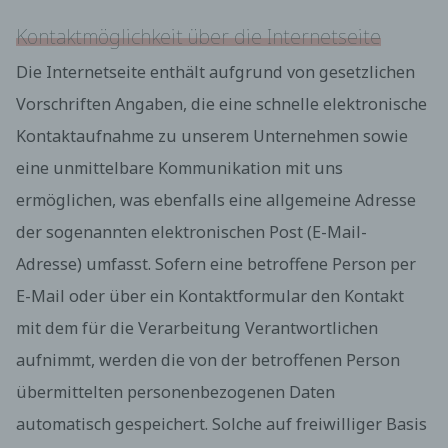
Internetseite gelangt (sogenannte Referrer), (4) die
Unterwebseiten, welche über ein zugreifendes
Kontaktmöglichkeit über die Internetseite
System auf unserer Internetseite angesteuert
werden, (5) das Datum und die Uhrzeit eines
Die Internetseite enthält aufgrund von gesetzlichen
Zugriffs auf die Internetseite, (6) eine Internet-
Vorschriften Angaben, die eine schnelle elektronische
Protokoll-Adresse (IP-Adresse), (7) der Internet-
Service-Provider des zugreifenden Systems und
Kontaktaufnahme zu unserem Unternehmen sowie
(8) sonstige ähnliche Daten und Informationen, die
eine unmittelbare Kommunikation mit uns
der Gefahrenabwehr im Falle von Angriffen auf
unsere informationstechnologischen Systeme
ermöglichen, was ebenfalls eine allgemeine Adresse
dienen.
Bei der Nutzung dieser allgemeinen Daten und
der sogenannten elektronischen Post (E-Mail-
Informationen ziehen wird keine Rückschlüsse auf
Adresse) umfasst. Sofern eine betroffene Person per
die betroffene Person. Diese Informationen werden
vielmehr benötigt, um (1) die Inhalte unserer
E-Mail oder über ein Kontaktformular den Kontakt
Internetseite korrekt auszuliefern, (2) die Inhalte
mit dem für die Verarbeitung Verantwortlichen
unserer Internetseite sowie die Werbung für diese
zu optimieren, (3) die dauerhafte
aufnimmt, werden die von der betroffenen Person
Funktionsfähigkeit unserer
informationstechnologischen Systeme und der
übermittelten personenbezogenen Daten
Technik unserer Internetseite zu gewährleisten
automatisch gespeichert. Solche auf freiwilliger Basis
sowie (4) um Strafverfolgungsbehörden im Falle