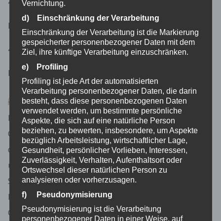
47574 Goch
Vernichtung.
d) Einschränkung der Verarbeitung
Deutschland
Einschränkung der Verarbeitung ist die Markierung
gespeicherter personenbezogener Daten mit dem
4928275104
Ziel, ihre künftige Verarbeitung einzuschränken.
e) Profiling
E-Mail: kontakt@fewo-kessel.de
Profiling ist jede Art der automatisierten
Verarbeitung personenbezogener Daten, die darin
Cookies / SessionStorage / LocalStorage
besteht, dass diese personenbezogenen Daten
verwendet werden, um bestimmte persönliche
Die Internetseiten verwenden teilweise so genannte
Aspekte, die sich auf eine natürliche Person
beziehen, zu bewerten, insbesondere, um Aspekte
Cookies, LocalStorage und SessionStorage. Dies dient
bezüglich Arbeitsleistung, wirtschaftlicher Lage,
dazu, unser Angebot nutzerfreundlicher, effektiver
Gesundheit, persönlicher Vorlieben, Interessen,
Zuverlässigkeit, Verhalten, Aufenthaltsort oder
und sicherer zu machen. Local Storage und
Ortswechsel dieser natürlichen Person zu
SessionStorage ist eine Technologie, mit welcher ihr
analysieren oder vorherzusagen.
f) Pseudonymisierung
Browser Daten auf Ihrem Computer oder mobilen
Pseudonymisierung ist die Verarbeitung
Gerät abspeichert. Cookies sind Textdateien, welche
personenbezogener Daten in einer Weise, auf