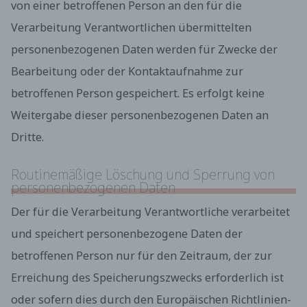
eines Cyberangriffes die zur Strafverfolgung
von einer betroffenen Person an den für die
notwendigen Informationen bereitzustellen. Diese
Verarbeitung Verantwortlichen übermittelten
anonym erhobenen Daten und Informationen
werden durch uns daher einerseits statistisch und
personenbezogenen Daten werden für Zwecke der
ferner mit dem Ziel ausgewertet, den Datenschutz
und die Datensicherheit in unserem Unternehmen
Bearbeitung oder der Kontaktaufnahme zur
zu erhöhen, um letztlich ein optimales
betroffenen Person gespeichert. Es erfolgt keine
Schutzniveau für die von uns verarbeiteten
personenbezogenen Daten sicherzustellen. Die
Weitergabe dieser personenbezogenen Daten an
anonymen Daten der Server-Logfiles werden
Dritte.
getrennt von allen durch eine betroffene Person
angegebenen personenbezogenen Daten
gespeichert.
Routinemäßige Löschung und Sperrung von
personenbezogenen Daten
Kontaktmöglichkeit über die Internetseite
Die Internetseite enthält aufgrund von gesetzlichen
Der für die Verarbeitung Verantwortliche verarbeitet
Vorschriften Angaben, die eine schnelle
und speichert personenbezogene Daten der
elektronische Kontaktaufnahme zu unserem
Unternehmen sowie eine unmittelbare
betroffenen Person nur für den Zeitraum, der zur
Kommunikation mit uns ermöglichen, was
ebenfalls eine allgemeine Adresse der
Erreichung des Speicherungszwecks erforderlich ist
sogenannten elektronischen Post (E-Mail-
oder sofern dies durch den Europäischen Richtlinien-
Adresse) umfasst. Sofern eine betroffene Person