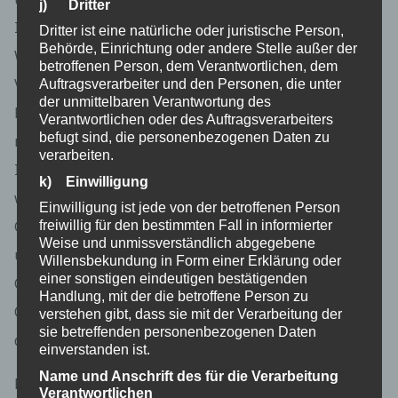
j) Dritter
Internetseite wiederzuerkennen. Zweck dieser
Dritter ist eine natürliche oder juristische Person,
Behörde, Einrichtung oder andere Stelle außer der
Wiedererkennung ist es, den Nutzern die
betroffenen Person, dem Verantwortlichen, dem
Verwendung unserer Internetseite zu erleichtern. Der
Auftragsverarbeiter und den Personen, die unter
der unmittelbaren Verantwortung des
Benutzer einer Internetseite, die Cookies verwendet,
Verantwortlichen oder des Auftragsverarbeiters
befugt sind, die personenbezogenen Daten zu
muss beispielsweise nicht bei jedem Besuch der
verarbeiten.
Internetseite erneut seine Zugangsdaten eingeben,
k) Einwilligung
weil dies von der Internetseite und dem auf dem
Einwilligung ist jede von der betroffenen Person
Computersystem des Benutzers abgelegten Cookie
freiwillig für den bestimmten Fall in informierter
Weise und unmissverständlich abgegebene
übernommen wird. Ein weiteres Beispiel ist das
Willensbekundung in Form einer Erklärung oder
einer sonstigen eindeutigen bestätigenden
Cookie eines Warenkorbes im Online-Shop. Der
Handlung, mit der die betroffene Person zu
Online-Shop merkt sich die Artikel, die ein Kunde in
verstehen gibt, dass sie mit der Verarbeitung der
sie betreffenden personenbezogenen Daten
den virtuellen Warenkorb gelegt hat, über ein Cookie.
einverstanden ist.
Name und Anschrift des für die Verarbeitung
Die betroffene Person kann die Setzung von Cookies
Verantwortlichen