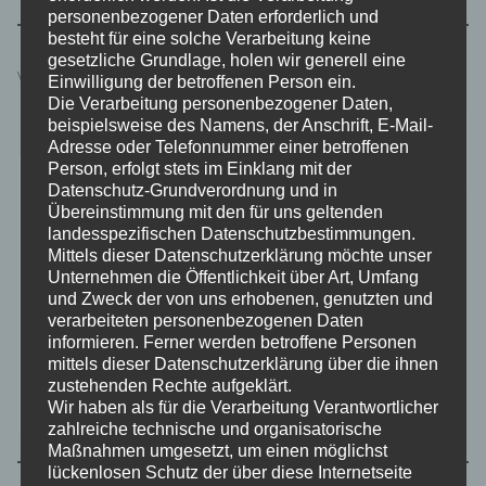
personenbezogener Daten erforderlich und
besteht für eine solche Verarbeitung keine
gesetzliche Grundlage, holen wir generell eine
Verfügbarkeit
Einwilligung der betroffenen Person ein.
Die Verarbeitung personenbezogener Daten,
beispielsweise des Namens, der Anschrift, E-Mail-
Verfügbar
Adresse oder Telefonnummer einer betroffenen
Gebucht
Person, erfolgt stets im Einklang mit der
M
D
M
D
F
S
S
Datenschutz-Grundverordnung und in
Übereinstimmung mit den für uns geltenden
1
2
landesspezifischen Datenschutzbestimmungen.
Mittels dieser Datenschutzerklärung möchte unser
3
4
5
6
7
8
9
Unternehmen die Öffentlichkeit über Art, Umfang
10
11
12
13
14
15
16
und Zweck der von uns erhobenen, genutzten und
verarbeiteten personenbezogenen Daten
17
18
19
20
21
22
23
informieren. Ferner werden betroffene Personen
mittels dieser Datenschutzerklärung über die ihnen
24
25
26
27
28
29
30
zustehenden Rechte aufgeklärt.
31
Wir haben als für die Verarbeitung Verantwortlicher
zahlreiche technische und organisatorische
Maßnahmen umgesetzt, um einen möglichst
lückenlosen Schutz der über diese Internetseite