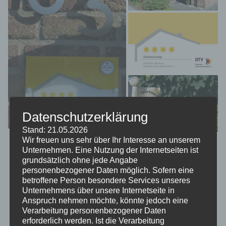
Datenschutzerklärung
Stand: 21.05.2026
Wir freuen uns sehr über Ihr Interesse an unserem
Unternehmen. Eine Nutzung der Internetseiten ist
grundsätzlich ohne jede Angabe
personenbezogener Daten möglich. Sofern eine
betroffene Person besondere Services unseres
Das Haus, die Heimat, die Beschränkung – / die
Unternehmens über unsere Internetseite in
Anspruch nehmen möchte, könnte jedoch eine
sind das Glück und sind die Welt.
Verarbeitung personenbezogener Daten
erforderlich werden. Ist die Verarbeitung