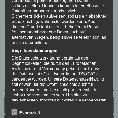
verarbeiteten personenbezogenen Daten
sicherzustellen. Dennoch können Internetbasierte
Verfügbar
Datenübertragungen grundsätzlich
Sicherheitslücken aufweisen, sodass ein absoluter
Gebucht
Schutz nicht gewährleistet werden kann. Aus
M
D
M
D
F
S
S
diesem Grund steht es jeder betroffenen Person
frei, personenbezogene Daten auch auf
1
2
alternativen Wegen, beispielsweise telefonisch, an
3
4
5
6
7
8
9
uns zu übermitteln.
Begriffsbestimmungen
10
11
12
13
14
15
16
Die Datenschutzerklärung beruht auf den
17
18
19
20
21
22
23
Begrifflichkeiten, die durch den Europäischen
24
25
26
27
28
29
30
Richtlinien- und Verordnungsgeber beim Erlass
der Datenschutz-Grundverordnung (DS-GVO)
31
verwendet wurden. Unsere Datenschutzerklärung
soll sowohl für die Öffentlichkeit als auch für
unsere Kunden und Geschäftspartner einfach
lesbar und verständlich sein. Um dies zu
gewährleisten, möchten wir vorab die verwendeten
Preise
Begrifflichkeiten erläutern.
Wir verwenden in dieser Datenschutzerklärung
Essenziell
unter anderem die folgenden Begriffe: