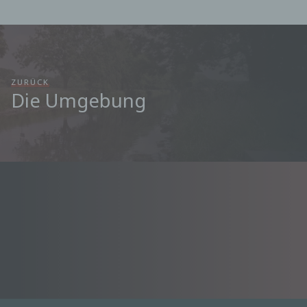
c) Verarbeitung
Verarbeitung ist jeder mit oder ohne Hilfe
automatisierter Verfahren ausgeführte Vorgang
oder jede solche Vorgangsreihe im
Zusammenhang mit personenbezogenen Daten
ZURÜCK
wie das Erheben, das Erfassen, die Organisation,
Die Umgebung
das Ordnen, die Speicherung, die Anpassung oder
Veränderung, das Auslesen, das Abfragen, die
Verwendung, die Offenlegung durch Übermittlung,
Verbreitung oder eine andere Form der
Bereitstellung, den Abgleich oder die Verknüpfung,
die Einschränkung, das Löschen oder die
Vernichtung.
d) Einschränkung der Verarbeitung
Einschränkung der Verarbeitung ist die Markierung
gespeicherter personenbezogener Daten mit dem
Ziel, ihre künftige Verarbeitung einzuschränken.
e) Profiling
Profiling ist jede Art der automatisierten
Verarbeitung personenbezogener Daten, die darin