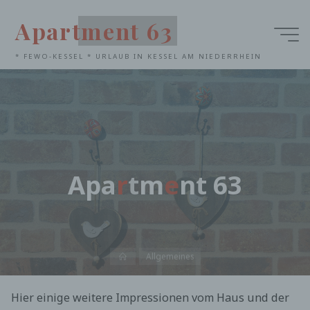
Zum
Apartment 63
Inhalt
springen
* FEWO-KESSEL * URLAUB IN KESSEL AM NIEDERRHEIN
A
p
a
r
t
m
e
n
t
6
3
Startseite
Allgemeines
Hier einige weitere Impressionen vom Haus und der